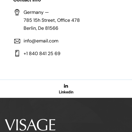
Germany —
785 15h Street, Office 478
Berlin, De 81566
info@email.com
+1 840 841 25 69
Linkedin