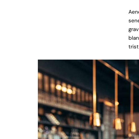
Aene
sene
grav
bla
tris