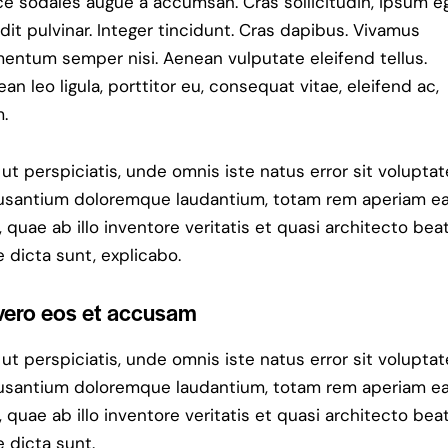
e sodales augue a accumsan. Cras sollicitudin, ipsum e
dit pulvinar. Integer tincidunt. Cras dapibus. Vivamus
entum semper nisi. Aenean vulputate eleifend tellus.
an leo ligula, porttitor eu, consequat vitae, eleifend ac,
.
ut perspiciatis, unde omnis iste natus error sit volupta
usantium doloremque laudantium, totam rem aperiam e
, quae ab illo inventore veritatis et quasi architecto bea
e dicta sunt, explicabo.
vero eos et accusam
ut perspiciatis, unde omnis iste natus error sit volupta
usantium doloremque laudantium, totam rem aperiam e
, quae ab illo inventore veritatis et quasi architecto bea
e dicta sunt.