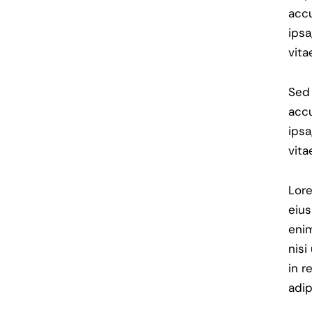
acc
ipsa
vita
Sed 
acc
ipsa
vita
Lore
eius
enim
nisi
in r
adip