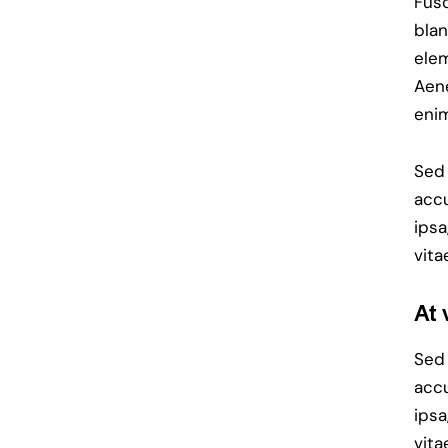
Fusc
blan
elem
Aene
enim
Sed 
acc
ipsa
vita
At 
Sed 
acc
ipsa
vita