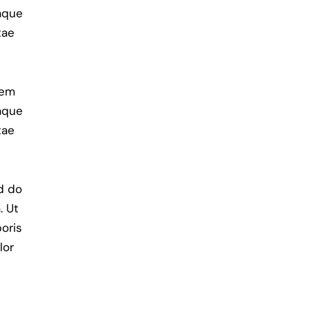
aque
tae
tem
aque
tae
ed do
. Ut
oris
lor