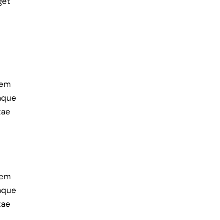
get
tem
aque
tae
tem
aque
tae