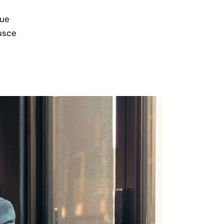
que
usce