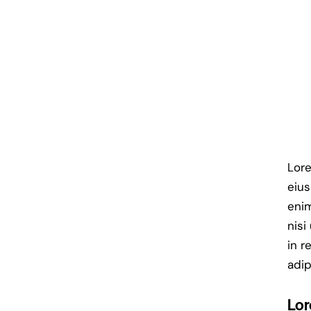
Lore
eius
enim
nisi
in r
adip
Lor